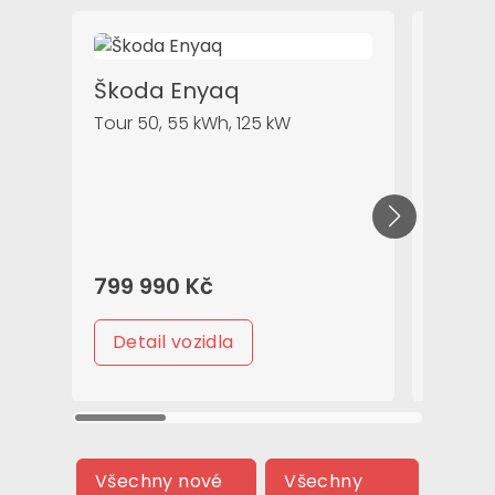
Škoda Enyaq
Tour 50, 55 kWh, 125 kW
Volk
Caddy 
799 990 Kč
644 
Detail vozidla
Deta
Všechny nové
Všechny