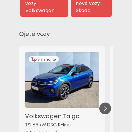
vozy
nové vozy
Volkswagen
Škoda
Ojeté vozy
1.
1.
první majitel
prvn
Volkswagen Taigo
Škod
TSI 85 kW DSG R-line
TSI 110