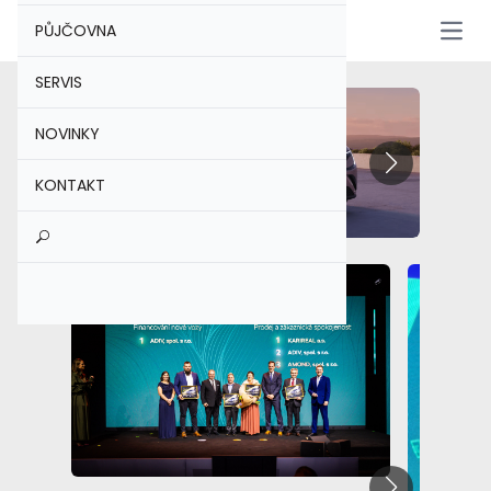
PŮJČOVNA
Otevř
SERVIS
Amond - Úvodní stránka
NOVINKY
KONTAKT