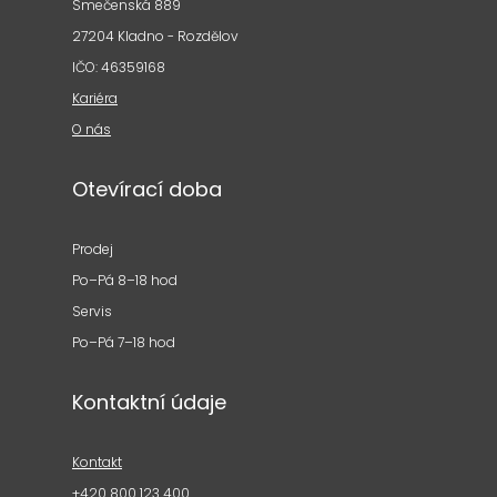
Smečenská 889
27204 Kladno - Rozdělov
IČO: 46359168
Kariéra
O nás
Otevírací doba
Prodej
Po–Pá 8–18 hod
Servis
Po–Pá 7–18 hod
Kontaktní údaje
Kontakt
+420 800 123 400