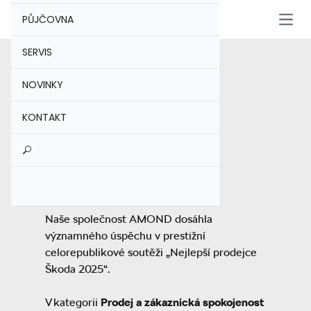
PŮJČOVNA
Otevř
SERVIS
Home
Novinky
NOVINKY
12-5-2026
KONTAKT
AMOND slaví další úspěch v
celorepublikové soutěži Škoda
Naše společnost AMOND dosáhla
významného úspěchu v prestižní
celorepublikové soutěži „Nejlepší prodejce
Škoda 2025“.
V kategorii
Prodej a zákaznická spokojenost