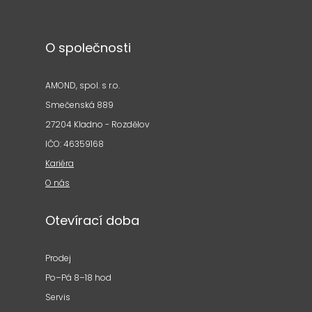
O společnosti
AMOND, spol. s r.o.
Smečenská 889
27204 Kladno - Rozdělov
IČO: 46359168
Kariéra
O nás
Otevírací doba
Prodej
Po–Pá 8–18 hod
Servis