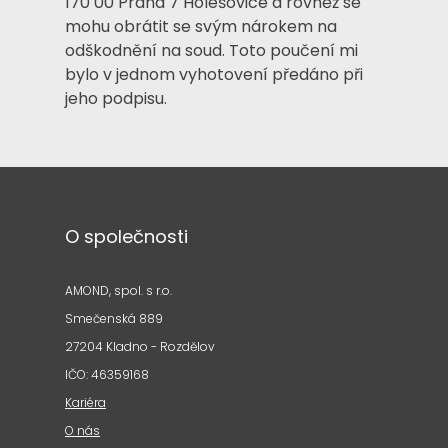
170 00 Praha 7 Holešovice a rovněž se
mohu obrátit se svým nárokem na
odškodnění na soud. Toto poučení mi
bylo v jednom vyhotovení předáno při
jeho podpisu.
O společnosti
AMOND, spol. s r.o.
Smečenská 889
27204 Kladno - Rozdělov
IČO: 46359168
Kariéra
O nás