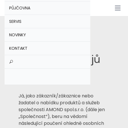
PŮJČOVNA
Otevř
SERVIS
Poučení o
NOVINKY
zpracování
KONTAKT
osobních údajů
zákazníka
Já, jako zákazník/zákaznice nebo
žadatel o nabídku produktů a služeb
společnosti AMOND spol.s.r.o. (dále jen
„Společnost“), beru na vědomí
následující poučení ohledně osobních