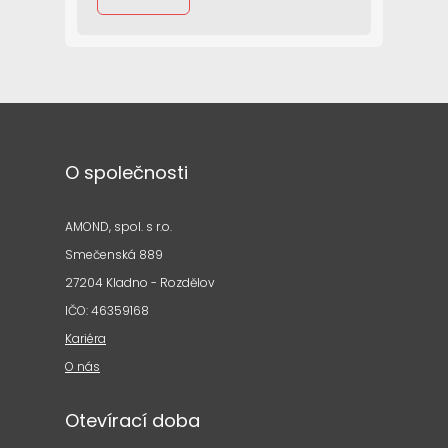
O společnosti
AMOND, spol. s r.o.
Smečenská 889
27204 Kladno - Rozdělov
IČO: 46359168
Kariéra
O nás
Otevírací doba