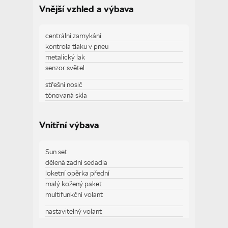
Vnější vzhled a výbava
centrální zamykání
kontrola tlaku v pneu
metalický lak
senzor světel
střešní nosič
tónovaná skla
vyhřívaná zrcátka
Vnitřní výbava
Zobrazit více
Sun set
dělená zadní sedadla
loketní opěrka přední
malý kožený paket
multifunkční volant
nastavitelný volant
palubní počítač