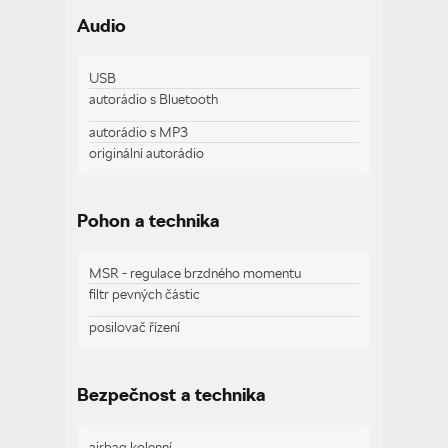
tempomat
Audio
vyhřívaná sedadla
vyhřívaný volant
USB
autorádio s Bluetooth
Zobrazit více
autorádio s MP3
originální autorádio
Pohon a technika
MSR - regulace brzdného momentu
filtr pevných částic
posilovač řízení
Bezpečnost a technika
airbag kolenní