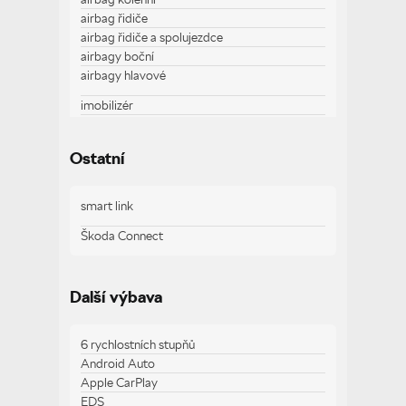
airbag řidiče
airbag řidiče a spolujezdce
airbagy boční
airbagy hlavové
imobilizér
parkovací kamera
startování tlačítkem
Ostatní
traveller assistant - rozpoznávání dopravních
značek
smart link
Škoda Connect
Zobrazit více
Další výbava
6 rychlostních stupňů
Android Auto
Apple CarPlay
EDS