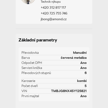
Technik výkupu
+420 312 817 117
+420 725 755 746
jbong@amond.cz
Základní parametry
Převodovka
Manuální
Barva
červená metalíza
Odpočet DPH
Ano
Servisní knížka
Ano
Převodových stupnů
6
Karoserie
kombi
Počet dveří
5
VIN
TMBJG8NX4SY125821
První majitel
Ano