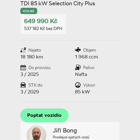
TDI 85 kW Selection City Plus
VOLNÉ
649 990 Kč
537 182 Kč bez DPH
Najeto
Objem
18 180 km
1 968 ccm
Do provozu
Palivo
3 / 2025
Nafta
STK do
Výkon
3 / 2029
85 kW
Poptat vozidlo
Poptat vozidlo
Jiří Bong
Prodejce ojetých vozů