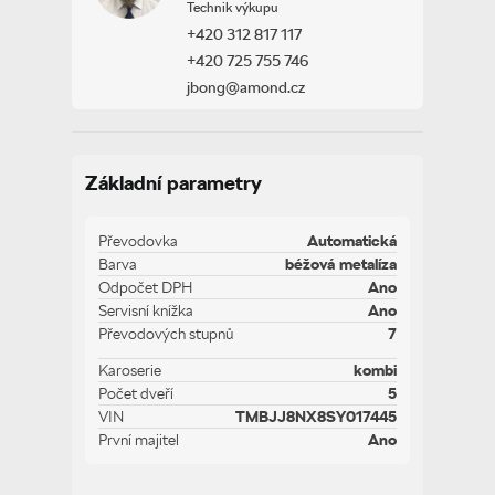
Technik výkupu
+420 312 817 117
+420 725 755 746
jbong@amond.cz
Základní parametry
Převodovka
Automatická
Barva
béžová metalíza
Odpočet DPH
Ano
Servisní knížka
Ano
Převodových stupnů
7
Karoserie
kombi
Počet dveří
5
VIN
TMBJJ8NX8SY017445
První majitel
Ano