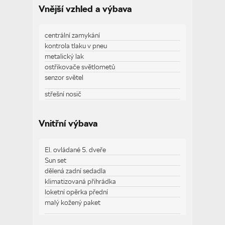
Vnější vzhled a výbava
centrální zamykání
kontrola tlaku v pneu
metalický lak
ostřikovače světlometů
senzor světel
střešní nosič
tažné zařízení
tónovaná skla
Vnitřní výbava
vyhřívaná zrcátka
El. ovládané 5. dveře
Sun set
Zobrazit více
dělená zadní sedadla
klimatizovaná přihrádka
loketní opěrka přední
malý kožený paket
multifunkční volant