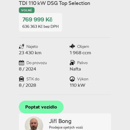
TDI 110 kW DSG Top Selection
VOLNÉ
769 999 Kč
636 363 Kč bez DPH
Najeto
Objem
23 430 km
1 968 ccm
Do provozu
Palivo
8 / 2024
Nafta
STK do
Výkon
8 / 2028
110 kW
Poptat vozidlo
Poptat vozidlo
Jiří Bong
Prodejce ojetých vozů