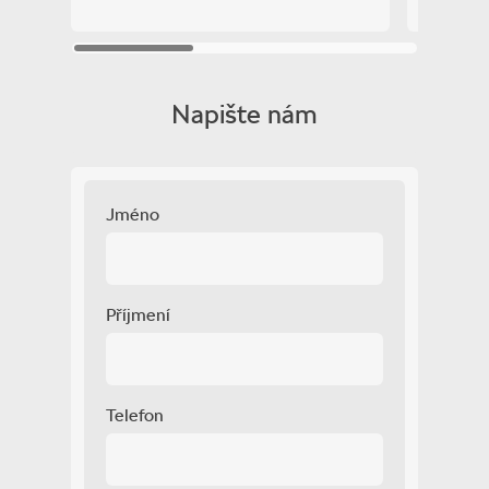
vyhřívané přední sklo
vyhřívané trysky ostřikovačů čelního skla
výškově nastavitelná sedadla
zadní loketní opěrka
zadní stěrač
Napište nám
zadní světla LED
zatmavená zadní skla
záruka
závěsné zařízení
Jméno
řazení pádly pod volantem
Zobrazit více
Příjmení
Telefon