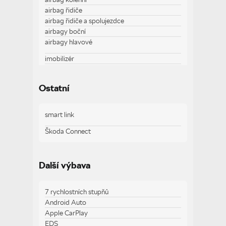
airbag řidiče
airbag řidiče a spolujezdce
airbagy boční
airbagy hlavové
imobilizér
parkovací kamera
startování tlačítkem
Ostatní
traveller assistant - rozpoznávání dopravních
značek
smart link
Škoda Connect
Zobrazit více
Další výbava
7 rychlostních stupňů
Android Auto
Apple CarPlay
EDS