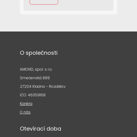
O společnosti
AMOND, spol. s r.o.
Smečenská 889
27204 Kladno - Rozdělov
IČO: 46359168
Kariéra
O nás
Otevírací doba