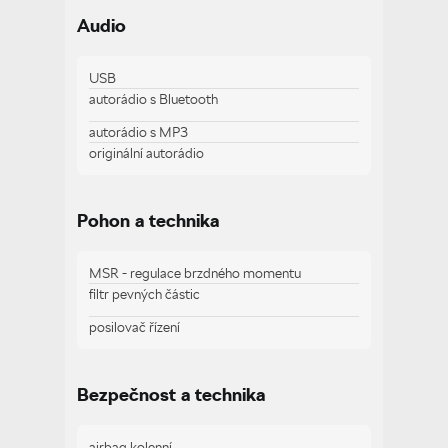
nastavitelný volant
Audio
palubní počítač
tempomat
vyhřívaná sedadla
USB
vyhřívaný volant
autorádio s Bluetooth
autorádio s MP3
originální autorádio
Zobrazit více
Pohon a technika
MSR - regulace brzdného momentu
filtr pevných částic
posilovač řízení
Bezpečnost a technika
airbag kolenní