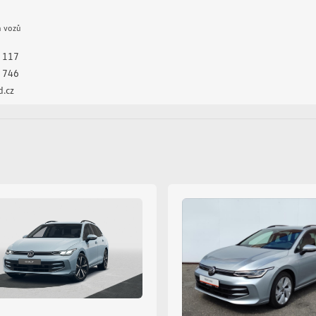
repro
sedadla s funkcí masáže - 
h vozů
senzor stěračů
 117
sledování únavy řidiče
 746
stabilizace podvozku (ESP)
.cz
start-stop systém
třízónová klimatizace
venkovní teploměr
výškově nastavitelná sedad
zadní loketní opěrka
zadní stěrač
zadní světla LED
zatmavená zadní skla
záruka
řazení pádly pod volantem