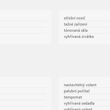
střešní nosič
tažné zařízení
tónovaná skla
vyhřívaná zrcátka
nastavitelný volant
palubní počítač
tempomat
vyhřívaná sedadla
vyhřívaný volant