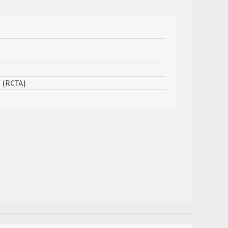
í (RCTA)
diče
 (ASR)