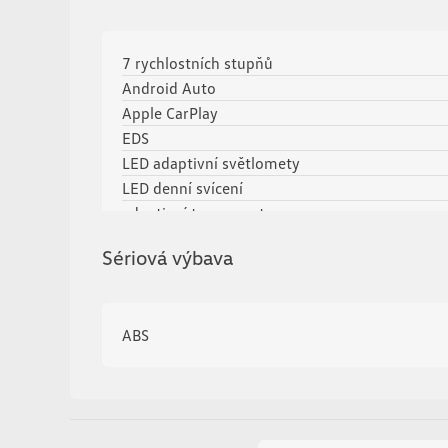
7 rychlostních stupňů
Android Auto
Apple CarPlay
EDS
LED adaptivní světlomety
LED denní svícení
adaptivní tempomat
alarm
Sériová výbava
ambientní osvětlení interiéru
asistent jízdy v jízdním pruhu
asistent jízdy v koloně
ABS
asistent rozjezdu do kopce (HSA)
aut. klimatizace
aut. převodovka
aut. zabrždění v kopci
automaticky zatmavovací zrcátka