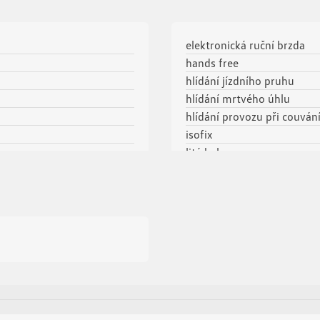
elektronická ruční brzda
hands free
hlídání jízdního pruhu
hlídání mrtvého úhlu
hlídání provozu při couván
isofix
litá kola
nouzové brzdění (PEBS)
paměť nastavení sedadla ři
parkovací asistent
parkovací senzory přední
parkovací senzory zadní
plní 'EURO VI'
protiprokluzový systém kol
přední pohon
přední světla LED