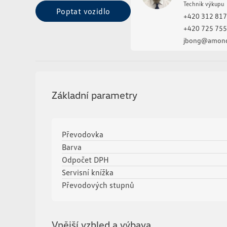
Technik výkupu
Poptat vozidlo
Poptat vozidlo
+420 312 817
+420 725 755
jbong@amond
Základní parametry
Převodovka
Barva
Odpočet DPH
Servisní knížka
Převodových stupnů
Vnější vzhled a výbava