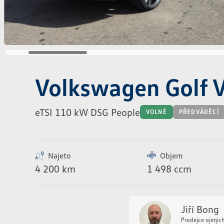
Volkswagen Golf V
eTSI 110 kW DSG People
VOLNÉ
PŘEDVÁDĚCÍ
Najeto
Objem
4 200 km
1 498 ccm
Jiří Bong
Prodejce ojetýc