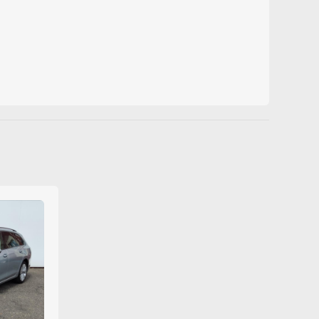
přední
la