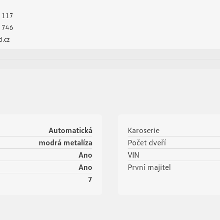
 117
 746
.cz
Automatická
Karoserie
modrá metalíza
Počet dveří
Ano
VIN
Ano
První majitel
7