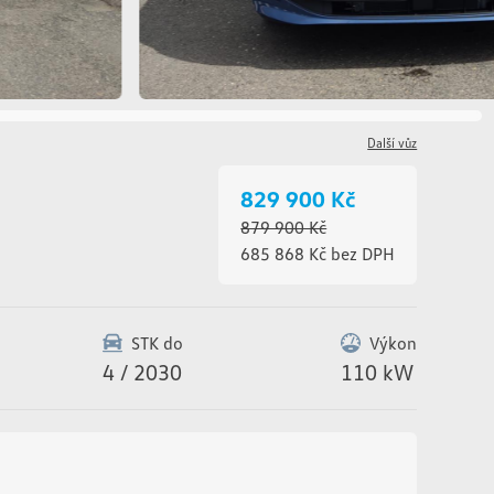
Další vůz
829 900 Kč
879 900 Kč
685 868 Kč bez DPH
STK do
Výkon
4 / 2030
110 kW