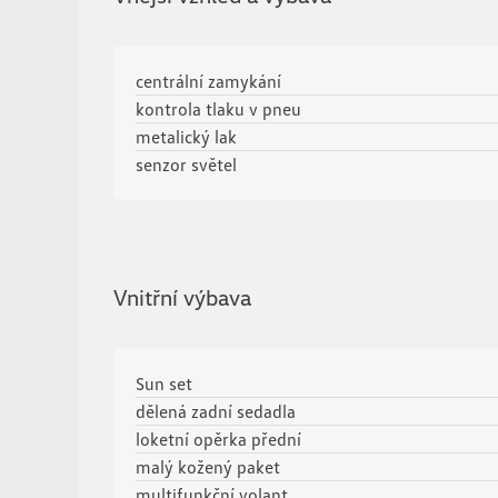
centrální zamykání
kontrola tlaku v pneu
metalický lak
senzor světel
Zobrazit více
Vnitřní výbava
Sun set
dělená zadní sedadla
loketní opěrka přední
malý kožený paket
multifunkční volant