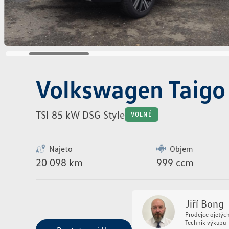
Volkswagen Taigo
TSI 85 kW DSG Style
VOLNÉ
Najeto
Objem
20 098 km
999 ccm
Jiří Bong
Prodejce ojetýc
Technik výkupu
Poptat vozidlo