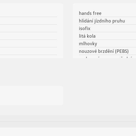
hands free
hlídání jízdního pruhu
isofix
litá kola
mlhovky
nouzové brzdění (PEBS)
parkovací senzory přední
parkovací senzory zadní
plní 'EURO VI'
protiprokluzový systém kol
přední pohon
přední světla LED
repro
senzor stěračů
sledování únavy řidiče
stabilizace podvozku (ESP)
start-stop systém