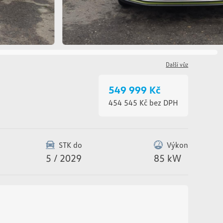
Další vůz
549 999 Kč
454 545 Kč bez DPH
STK do
Výkon
5 / 2029
85 kW