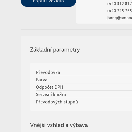
Poptat vozidlo
+420 312 817
+420 725 755
jbong@amond
Základní parametry
Převodovka
Barva
Odpočet DPH
Servisní knížka
Převodových stupnů
Vnější vzhled a výbava