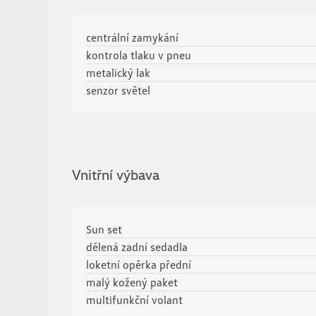
centrální zamykání
kontrola tlaku v pneu
metalický lak
senzor světel
Zobrazit více
Vnitřní výbava
Sun set
dělená zadní sedadla
loketní opěrka přední
malý kožený paket
multifunkční volant