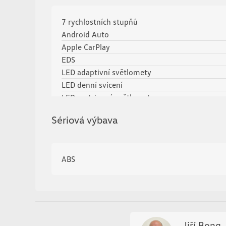
7 rychlostních stupňů
Android Auto
Apple CarPlay
EDS
LED adaptivní světlomety
LED denní svícení
LED matrixové světlomety
adaptivní tempomat
Sériová výbava
ambientní osvětlení interiéru
asistent jízdy v jízdním pruhu
asistent jízdy v koloně
ABS
asistent rozjezdu do kopce (HSA)
aut. klimatizace
aut. převodovka
automatické přepínání dálkových světel
bezklíčové startování a odemykání
brzdový asistent
Jiří Bong