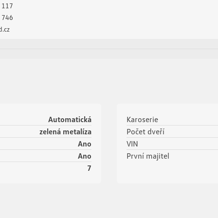
 117
 746
.cz
Automatická
Karoserie
zelená metalíza
Počet dveří
Ano
VIN
Ano
První majitel
7