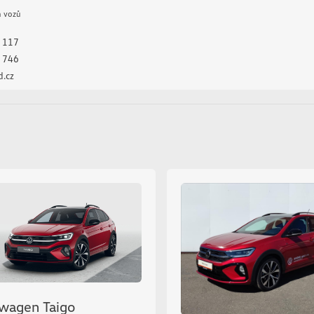
venkovní teploměr
h vozů
výškově nastavitelná sedad
 117
zadní stěrač
 746
zadní světla LED
.cz
zatmavená zadní skla
záruka
řazení pádly pod volantem
wagen Taigo