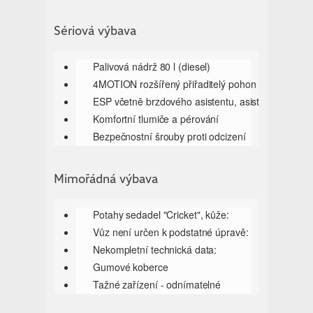
Sériová výbava
Palivová nádrž 80 l (diesel)
4MOTION rozšířený přiřaditelý pohon
ESP včetně brzdového asistentu, asistent
Komfortní tlumiče a pérování
Bezpečnostní šrouby proti odcizení
Pohon všech kol 4MOTION
Uzávěrka diferenciálu vzadu
Mimořádná výbava
Nárazník vpředu, lakovaný v barvě vozu:
Nárazník vzadu v kontrastní barvě
Potahy sedadel "Cricket", kůže:
Bez ochranného rámu zadní stěny kabiny
Vůz není určen k podstatné úpravě:
ISOFIX pro vnější sedadla v prostoru pro
Nekompletní technická data:
ISOFIX pro řadu sedadel pro cestující:
Gumové koberce
Centrální zamykání zadních výklopných
Tažné zařízení - odnímatelné
Adaptivní tempomat s funkcí "stop & go":
Multifunkční kožený volant, vyhřívaný
Emisní norma EURO 6d-Temp-EVAP-ISC-FCM: