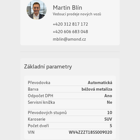
Martin Blín
Vedoucí prodeje nových vozů
+420 312 817 172
+420 606 683 048
mblin@amond.cz
Základní parametry
Převodovka
Automatická
Barva
béžová metalíza
Odpočet DPH
Ano
Servisní knížka
Ne
Převodových stupnů
10
Karoserie
SUV
Počet dveří
5
VIN
WV4ZZZT18SS009020