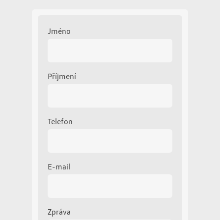
Prodloužená záruka 2+3/200 000km zdarma:
Induktivní nabíjení telefonu:
Automatická převodovka 10 st.
Jméno
Stylingbar v černé barvě
Zpětná kamera s funkcí "Area View"
Klimatizace "Climatronic", dvouzónová
eCall
Příjmení
Zatmavená skla v prostoru pro cestující
Ambientní osvětlení
Systém rozpoznávání dopravních značek:
Telefon
Nástupní schůdek
Digitální příjem rádia
Příprava pro We Connect:
Panel přístrojů (km/h)
E-mail
Dodatečné osvětlení vpředu a vzadu
Vnitřní zpětné zrcátko s USB:
Elektronická ruční brzda
Front Assist s monitoringem chodců:
Zpráva