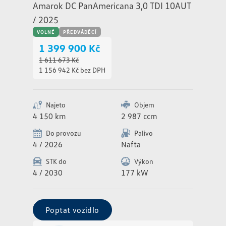
Amarok DC PanAmericana 3,0 TDI 10AUT
/ 2025
VOLNÉ
PŘEDVÁDĚCÍ
1 399 900 Kč
1 611 673 Kč
1 156 942 Kč bez DPH
Najeto
Objem
4 150 km
2 987 ccm
Do provozu
Palivo
4 / 2026
Nafta
STK do
Výkon
4 / 2030
177 kW
Poptat vozidlo
Poptat vozidlo