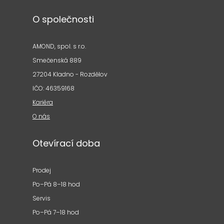
O společnosti
AMOND, spol. s r.o.
Smečenská 889
27204 Kladno - Rozdělov
IČO: 46359168
Kariéra
O nás
Otevírací doba
Prodej
Po–Pá 8–18 hod
Servis
Po–Pá 7–18 hod