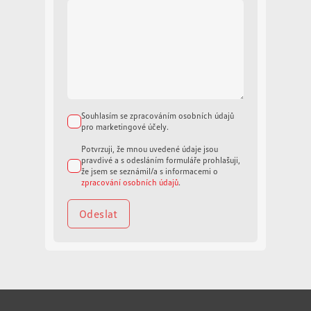
Řídicí kód
Česká republika
Nastavení Česká republika
Řídicí kód
18" kola z lehké slitiny "Amadora" + AT:
Infotainment paket 5:
Souhlasím se zpracováním osobních údajů
pro marketingové účely.
Zobrazit více
Potvrzuji, že mnou uvedené údaje jsou
pravdivé a s odesláním formuláře prohlašuji,
že jsem se seznámil/a s informacemi o
zpracování osobních údajů
.
Odeslat