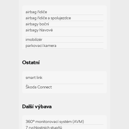
airbag řidiče
airbag řidiče a spolujezdce
airbagy boční
airbagy hlavové
imobilizér
parkovací kamera
startování tlačítkem
traveller assistant - rozpoznávání dopravních
Ostatní
značek
smart link
Zobrazit více
Škoda Connect
Další výbava
360° monitorovací systém (AVM)
7 rychlostních stupňů