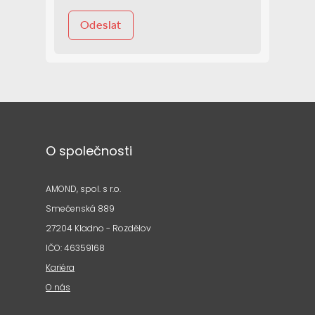
Odeslat
O společnosti
AMOND, spol. s r.o.
Smečenská 889
27204 Kladno - Rozdělov
IČO: 46359168
Kariéra
O nás