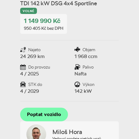
TDI 142 kW DSG 4x4 Sportline
VOLNÉ
1 149 990 Kč
950 405 Kč bez DPH
Najeto
Objem
24 269 km
1 968 ccm
Do provozu
Palivo
4 / 2025
Nafta
STK do
Výkon
4 / 2029
142 kW
Poptat vozidlo
Poptat vozidlo
Miloš Hora
Vedoucí prodeje ojetých vozů