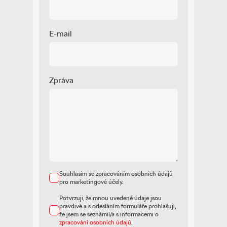
řazení pádly pod volantem
E-mail
Zobrazit více
Zpráva
Souhlasím se zpracováním osobních údajů
pro marketingové účely.
Potvrzuji, že mnou uvedené údaje jsou
pravdivé a s odesláním formuláře prohlašuji,
že jsem se seznámil/a s informacemi o
zpracování osobních údajů
.