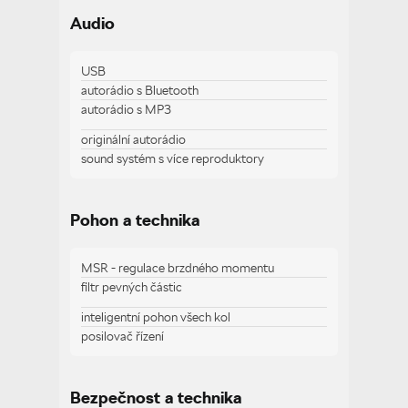
sportovní sedadla
Audio
tempomat
vyhřívaná sedadla
vyhřívaný volant
USB
autorádio s Bluetooth
autorádio s MP3
Zobrazit více
originální autorádio
sound systém s více reproduktory
Pohon a technika
MSR - regulace brzdného momentu
filtr pevných částic
inteligentní pohon všech kol
posilovač řízení
Bezpečnost a technika