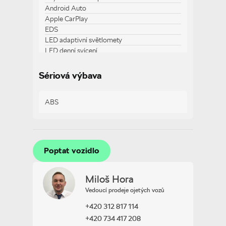
Android Auto
Apple CarPlay
EDS
LED adaptivní světlomety
LED denní svícení
LED matrixové světlomety
adaptivní tempomat
Sériová výbava
alarm
ambientní osvětlení interiéru
ABS
asistent jízdy v jízdním pruhu
asistent jízdy v koloně
asistent rozjezdu do kopce (HSA)
asistent změny jízdního pruhu
Poptat vozidlo
aut. klimatizace
Poptat vozidlo
aut. převodovka
aut. zabrždění v kopci
Miloš Hora
automatické parkování
automatické přepínání dálkových světel
Vedoucí prodeje ojetých vozů
bezdrátová nabíječka mobilních telefonů
+420 312 817 114
bezklíčové startování a odemykání
+420 734 417 208
brzdový asistent