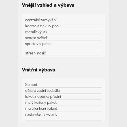
Vnější vzhled a výbava
centrální zamykání
kontrola tlaku v pneu
metalický lak
senzor světel
sportovní paket
střešní nosič
tažné zařízení
tónovaná skla
Vnitřní výbava
vyhřívaná zrcátka
Sun set
dělená zadní sedadla
Zobrazit více
loketní opěrka přední
malý kožený paket
multifunkční volant
nastavitelný volant
palubní počítač