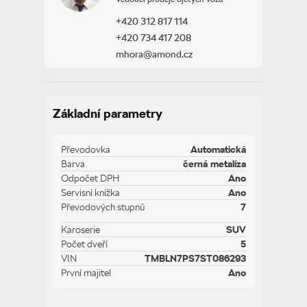
+420 312 817 114
+420 734 417 208
mhora@amond.cz
Základní parametry
Převodovka
Automatická
Barva
černá metalíza
Odpočet DPH
Ano
Servisní knížka
Ano
Převodových stupnů
7
Karoserie
SUV
Počet dveří
5
VIN
TMBLN7PS7ST086293
První majitel
Ano