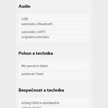
palubní počítač
Audio
sportovní sedadla
tempomat
vyhřívaná sedadla
USB
vyhřívaný volant
autorádio s Bluetooth
autorádio s MP3
originální autorádio
Zobrazit více
Pohon a technika
filtr pevných částic
posilovač řízení
Bezpečnost a technika
airbag řidiče a spolujezdce
airbagy boční