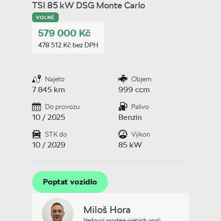
TSI 85 kW DSG Monte Carlo
VOLNÉ
579 000 Kč
478 512 Kč bez DPH
Najeto
Objem
7 845 km
999 ccm
Do provozu
Palivo
10 / 2025
Benzín
STK do
Výkon
10 / 2029
85 kW
Poptat vozidlo
Poptat vozidlo
Miloš Hora
Vedoucí prodeje ojetých vozů