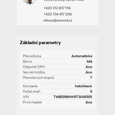
+420 312 817 114
+420 734 417 208
mhora@amond.cz
Základní parametry
Převodovka
Automatická
Barva
bílá
Odpočet DPH
Ano
Servisní knížka
Ano
Převodových stupnů
7
Karoserie
hatchback
Počet dveří
5
VIN
TMBER6NW9T3045551
První majitel
Ano