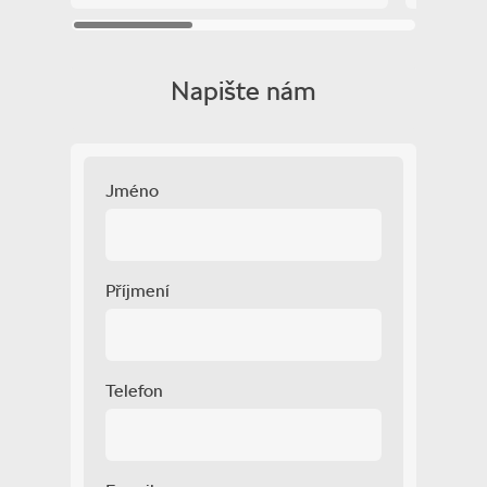
zadní stěrač
zadní světla LED
zatmavená zadní skla
Napište nám
záruka
řazení pádly pod volantem
Zobrazit více
Jméno
Příjmení
Telefon