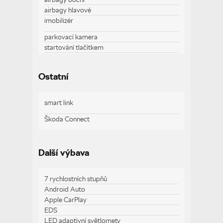
airbagy hlavové
imobilizér
parkovací kamera
startování tlačítkem
traveller assistant - rozpoznávání dopravních
značek
Ostatní
smart link
Zobrazit více
Škoda Connect
Další výbava
7 rychlostních stupňů
Android Auto
Apple CarPlay
EDS
LED adaptivní světlomety