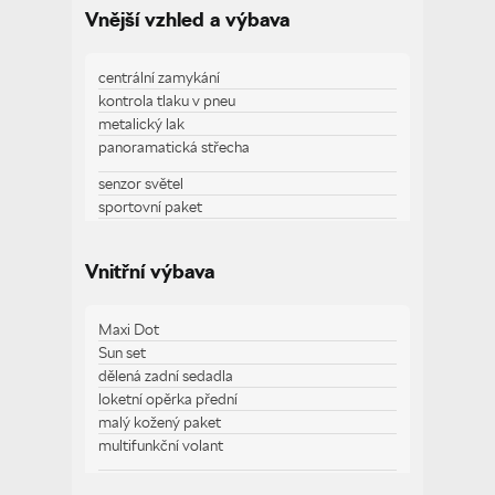
Vnější vzhled a výbava
centrální zamykání
kontrola tlaku v pneu
metalický lak
panoramatická střecha
senzor světel
sportovní paket
tónovaná skla
vyhřívaná zrcátka
Vnitřní výbava
Maxi Dot
Zobrazit více
Sun set
dělená zadní sedadla
loketní opěrka přední
malý kožený paket
multifunkční volant
nastavitelný volant