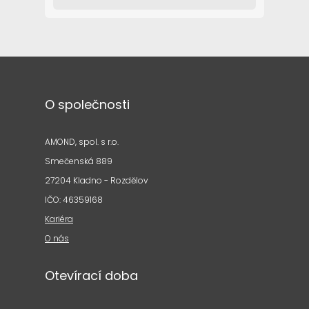
O společnosti
AMOND, spol. s r.o.
Smečenská 889
27204 Kladno - Rozdělov
IČO: 46359168
Kariéra
O nás
Otevírací doba