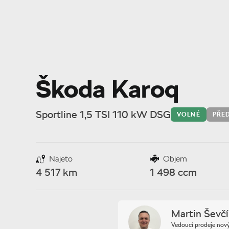
Škoda Karoq
Sportline 1,5 TSI 110 kW DSG
VOLNÉ
PŘE
Najeto
Objem
4 517 km
1 498 ccm
Martin Ševč
Vedoucí prodeje nov