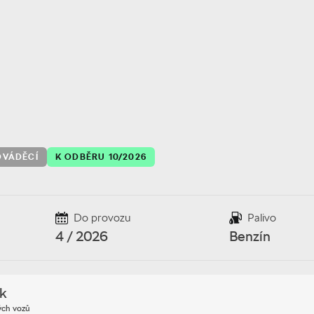
DVÁDĚCÍ
K ODBĚRU 10/2026
Do provozu
Palivo
4 / 2026
Benzín
ík
ých vozů