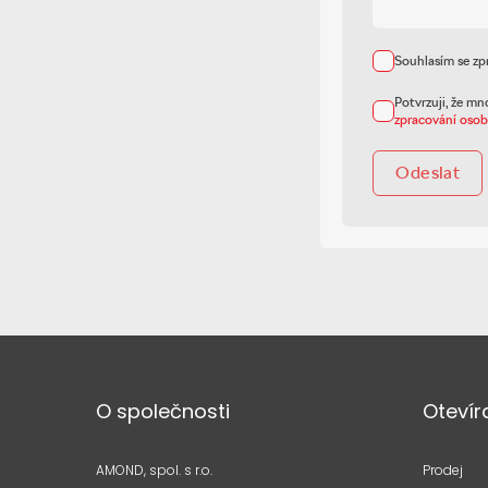
Souhlasím se zp
Potvrzuji, že mn
zpracování osob
Odeslat
O společnosti
Otevír
AMOND, spol. s r.o.
Prodej