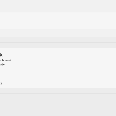
v jízdním pruhu, hlídání mrtvého úhlu (Side Assist), automatick
ík
ých vozů
andy
cz