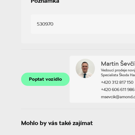
Poznámka
Panoramatický kamerový systém
Asistovaná jízda 2.0
Zobrazit více
Prediktivní tempomat, adaptivní vedení 
530970
USB-C u vnitřního zpětného zrcátka
Dojezdové rezervní kolo
Infotainment Navi 8"
Audiosystém CANTON
Martin Ševč
Příprava pro služby Škoda Connect L
Vedoucí prodeje nov
Poptat vozidlo
Specialista Škoda H
Poptat vozidlo
+420 312 817 150
+420 606 611 986
Zobrazit více
msevcik@amond.
Mohlo by vás také zajímat