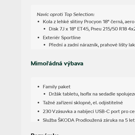
Navíc oproti Top Selection:
Kola z lehké slitiny Procyon 18" černá, aer
Disk 7J x 18" ET45, Pneu 215/50 R18 4x
Exteriér Sportline
Přední a zadní nárazník, prahové lišty l
Černě lakované doplňky karoserie
Lišty oken, střešní nosiče, vnější zpětná
Mimořádná výbava
Interiér Sportline
Sportovní sedadla vpředu
Family paket
Sportovní volant
Držák tabletu, Isofix na sedadle spolujez
Potah sedadel - látka Thermoflux
Tažné zařízení sklopné, el. odjistitelné
Ambientní LED osvětlení - výplň dveří a pa
230 V zásuvka a nabíjecí USB-C port pro ce
Sportovní kryty pedálů
Služba ŠKODA Prodloužená záruka na 5 le
Bez ochranných lemů blatníků
Předplacený servis Standard na 5 let do 6
Matrix-LED přední světlomety