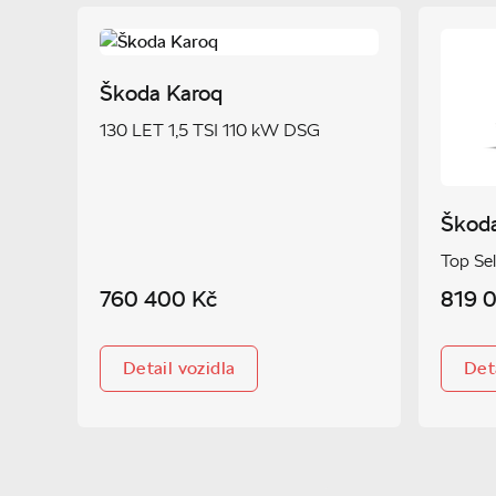
Škoda Karoq
130 LET 1,5 TSI 110 kW DSG
Škod
Top Se
760 400 Kč
819 
Detail vozidla
Deta