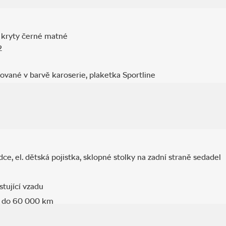
o kryty černé matné
2
akované v barvě karoserie, plaketka Sportline
 zrcátka, rámeček masky, chladiče, nápis na 5. dveřích
dce, el. dětská pojistka, sklopné stolky na zadní straně sedadel
lubní deska
stující vzadu
t do 60 000 km
0 000 km