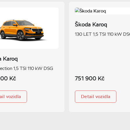
Škoda Karoq
130 LET 1,5 TSI 110 kW D
a Karoq
lection 1,5 TSI 110 kW DSG
000 Kč
751 900 Kč
il vozidla
Detail vozidla