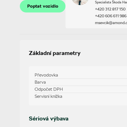
Poptat vozidlo
Specialista Škoda H
Poptat vozidlo
+420 312 817 150
+420 606 611 986
msevcik@amond.
Základní parametry
Převodovka
Barva
Odpočet DPH
Servisní knížka
Sériová výbava