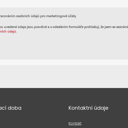
racováním osobních údajů pro marketingové účely.
ou uvedené údaje jsou pravdivé a s odesláním formuláře prohlašuji, že jsem se seznám
ních údajů
.
ací doba
Kontaktní údaje
Kontakt