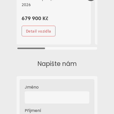
2026
679 900 Kč
768 9
Detail vozidla
Detai
Napište nám
Jméno
Příjmení