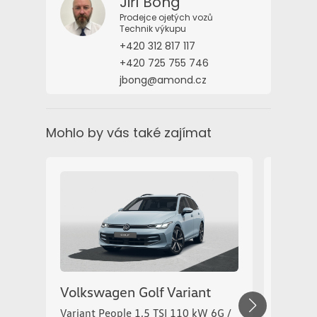
Jiří Bong
Prodejce ojetých vozů
Technik výkupu
+420 312 817 117
+420 725 755 746
jbong@amond.cz
Mohlo by vás také zajímat
Škoda
Classic
Volkswagen Golf Variant
Variant People 1,5 TSI 110 kW 6G /