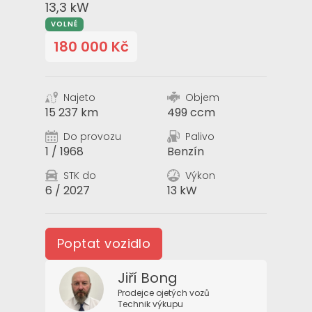
13,3 kW
VOLNÉ
180 000 Kč
Najeto
Objem
15 237 km
499 ccm
Do provozu
Palivo
1 / 1968
Benzín
STK do
Výkon
6 / 2027
13 kW
Poptat vozidlo
Poptat vozidlo
Jiří Bong
Prodejce ojetých vozů
Technik výkupu