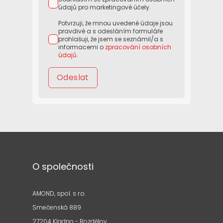
údajů pro marketingové účely.
Potvrzuji, že mnou uvedené údaje jsou
pravdivé a s odesláním formuláře
prohlašuji, že jsem se seznámil/a s
informacemi o
zpracování osobních
údajů
.
Odeslat
O společnosti
AMOND, spol. s r.o.
Smečenská 889
27204 Kladno - Rozdělov