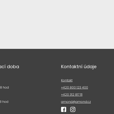
ací doba
Kontaktní údaje
Kontakt
18 hod
+420 800 123 400
+420 312 817 111
8 hod
amond@amond.cz