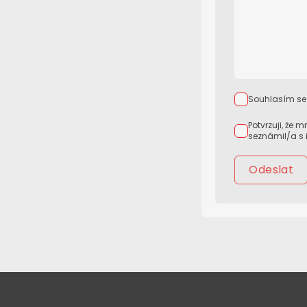
Souhlasím se
Potvrzuji, že
seznámil/a s
Odeslat