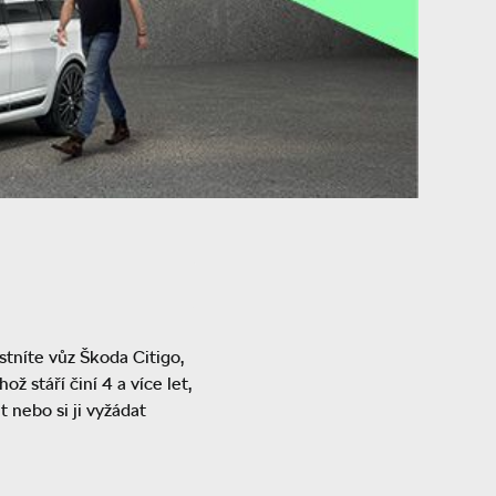
stníte vůz Škoda Citigo,
ž stáří činí 4 a více let,
 nebo si ji vyžádat