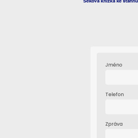
Šeková knížka ke stáhn
Jméno
Telefon
Zpráva