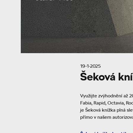
19-1-2025
Šeková kní
Využijte zvýhodnění až 20
Fabia, Rapid, Octavia, Ro
je Šeková knížka plná sl
přímo v našem autorizov