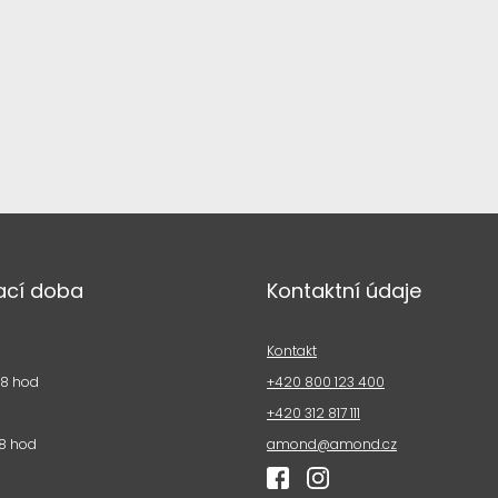
ací doba
Kontaktní údaje
Kontakt
18 hod
+420 800 123 400
+420 312 817 111
8 hod
amond@amond.cz