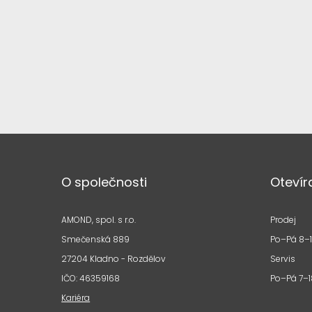
O společnosti
Otevír
AMOND, spol. s r.o.
Prodej
Smečenská 889
Po–Pá 8–
27204 Kladno - Rozdělov
Servis
IČO: 46359168
Po–Pá 7–1
Kariéra