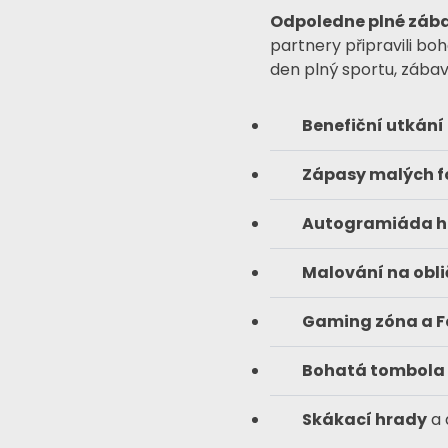
Odpoledne plné zába
partnery připravili bo
den plný sportu, zábav
Benefiční utkání
Zápasy malých fo
Autogramiáda h
Malování na obli
Gaming zóna a F
Bohatá tombola o
Skákací hrady
a 