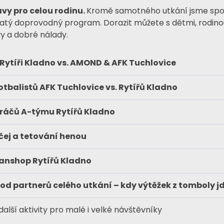
vy pro celou rodinu.
Kromě samotného utkání jsme spol
hatý doprovodný program. Dorazit můžete s dětmi, rodinou
y a dobré nálady.
 Rytíři Kladno vs. AMOND & AFK Tuchlovice
tbalistů AFK Tuchlovice vs. Rytířů Kladno
ráčů A-týmu Rytířů Kladno
čej a tetování henou
anshop Rytířů Kladno
d partnerů celého utkání – kdy výtěžek z tomboly j
další aktivity pro malé i velké návštěvníky