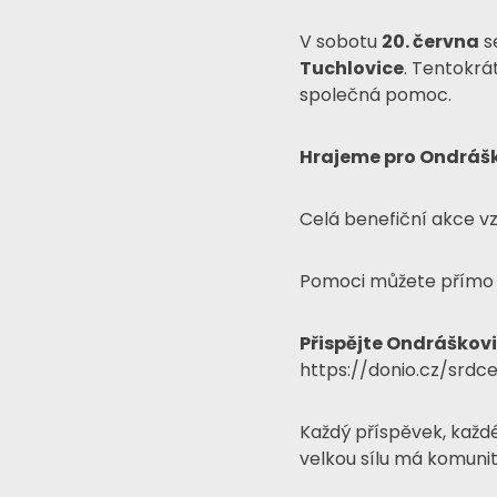
V sobotu
20. června
s
Tuchlovice
. Tentokrá
společná pomoc.
Hrajeme pro Ondráš
Celá benefiční akce vz
Pomoci můžete přímo p
Přispějte Ondráškovi
https://donio.cz/srd
Každý příspěvek, každ
velkou sílu má komunita