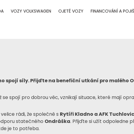
DA
VOZY VOLKSWAGEN
OJETÉ VOZY
FINANCOVÁNÍ A POJIŠ
o spojí síly. Přijďte na benefiční utkání pro malého 
dyž se spojí pro dobrou věc, vznikají situace, které mají op
velice rádi, že společně s
Rytíři Kladno a AFK Tuchlovi
podporu statečného
Ondráška
. Přijďte si užít odpoledne 
de je to potřeba.