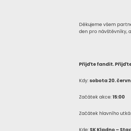
Děkujeme všem partner
den pro návštěvníky, 
Přijďte fandit. Přij
Kdy:
sobota 20. červ
Začátek akce:
15:00
Začátek hlavního utká
Kde:
SK Kladno – Stad