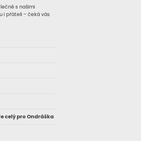
ečně s našimi
 i přáteli – čeká vás
de celý pro Ondráška