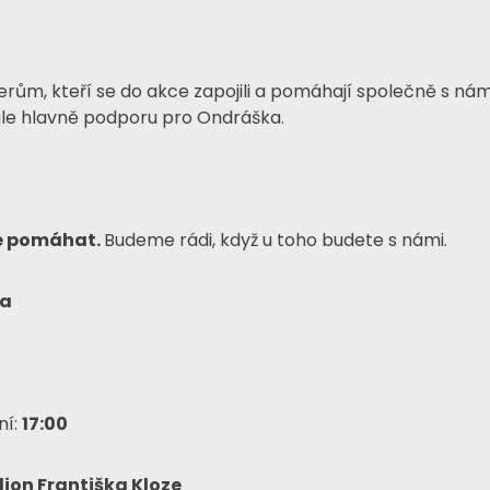
ům, kteří se do akce zapojili a pomáhají společně s námi
ale hlavně podporu pro Ondráška.
ďte pomáhat.
Budeme rádi, když u toho budete s námi.
na
ní:
17:00
ion Františka Kloze