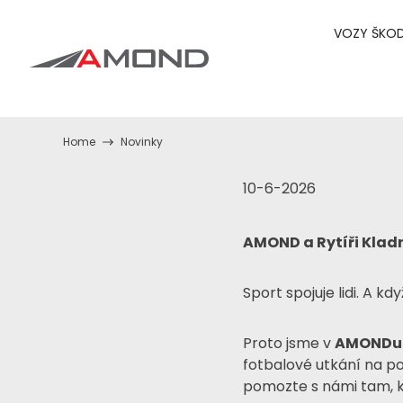
VOZY ŠKO
Home
Novinky
10-6-2026
AMOND a Rytíři Kladn
Sport spojuje lidi. A k
Proto jsme v
AMONDu
fotbalové utkání na 
pomozte s námi tam, k