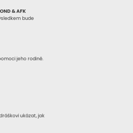
OND & AFK
 výsledkem bude
omoci jeho rodině.
ráškovi ukázat, jak