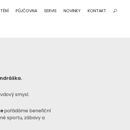
TĚNÍ
PŮJČOVNA
SERVIS
NOVINKY
KONTAKT
Ondráška.
ravdový smysl.
ce
pořádáme benefiční
plné sportu, zábavy a