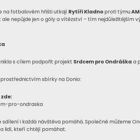
e na fotbalovém hřišti utkají
Rytíři Kladno
proti týmu
AM
t ale nepůjde jen o góly a vítězství – tím nejdůležitějším
ka
nikla s cílem podpořit projekt
Srdcem pro Ondráška
a p
rostřednictvím sbírky na Donio:
 zde:
cem-pro-ondraska
é sdílení i každá návštěva pomáhá. Společně můžeme Ond
 lidí, kteří chtějí pomáhat.